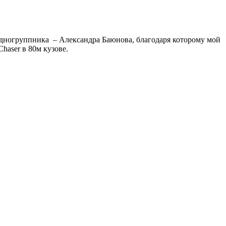
 одногруппника – Александра Баюнова, благодаря которому мой
haser в 80м кузове.