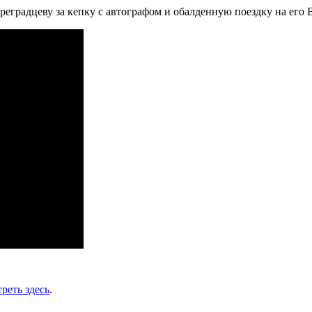
градцеву за кепку с автографом и обалденную поездку на его 
реть здесь
.