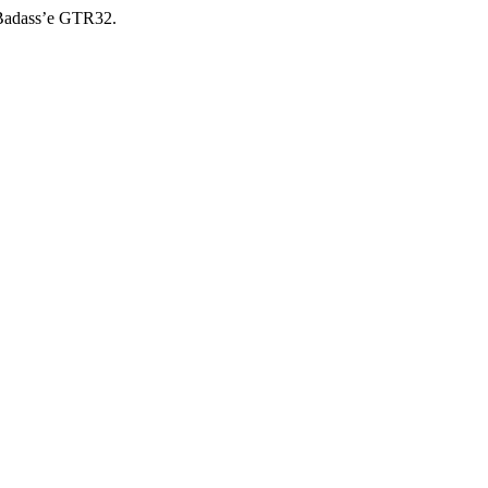
Badass’е GTR32.