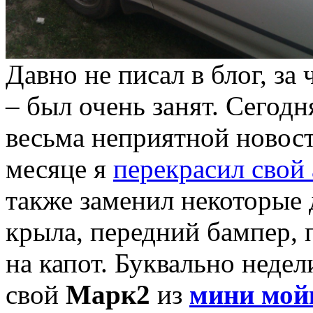
Давно не писал в блог, за
– был очень занят. Сегод
весьма неприятной новост
месяце я
перекрасил свой
также заменил некоторые 
крыла, передний бампер, 
на капот. Буквально неде
свой
Марк2
из
мини мой