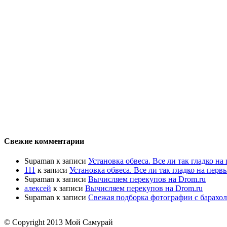
Свежие комментарии
Supaman
к записи
Установка обвеса. Все ли так гладко на
111
к записи
Установка обвеса. Все ли так гладко на перв
Supaman
к записи
Вычисляем перекупов на Drom.ru
алексей
к записи
Вычисляем перекупов на Drom.ru
Supaman
к записи
Свежая подборка фотографии с барахол
© Copyright 2013 Мой Самурай