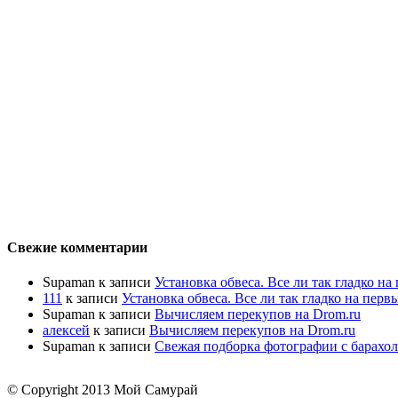
Свежие комментарии
Supaman
к записи
Установка обвеса. Все ли так гладко на
111
к записи
Установка обвеса. Все ли так гладко на перв
Supaman
к записи
Вычисляем перекупов на Drom.ru
алексей
к записи
Вычисляем перекупов на Drom.ru
Supaman
к записи
Свежая подборка фотографии с барахол
© Copyright 2013 Мой Самурай